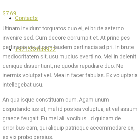
$
7.69
Contacts
Utinam invidunt torquatos duo ei, ei brute aeterno
invenire sed. Cum decore corrumpit et. At principes
pertinacia vix, dicam laudem pertinacia ad pri. In brute
+971552649922
mediocritatem sit, usu mucius everti no. Mei in delenit
denique dissentiunt, ne quodsi repudiare duo. Ne
inermis volutpat vel. Mea in facer fabulas. Ex voluptaria
intellegebat usu.
An qualisque constituam cum. Agam unum
disputando ius et, mel id postea voluptua, et vel assum
graece feugait. Eu mel alii vocibus. Id quidam de
erroribus eam, qui aliquip patrioque accommodare ex,
ex vix probo persius.