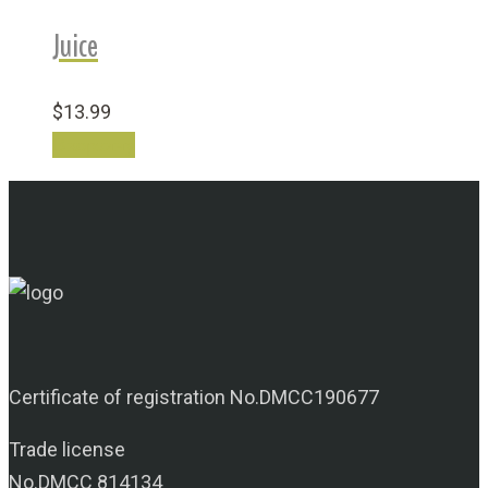
Juice
$
13.99
В корзину
Certificate of registration No.DMCC190677
Trade license
No.DMCC 814134