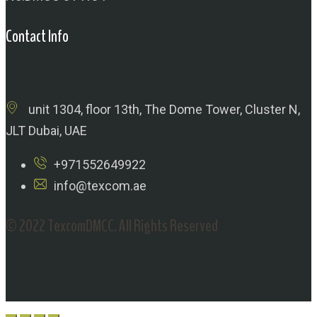
Contact Info
unit 1304, floor 13th, The Dome Tower, Cluster N,
JLT Dubai, UAE
+971552649922
info@texcom.ae
© 2022 TexcomDMCC. All Rights Reserved